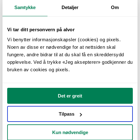
oversettes til handling. Å kjøpe en
Samtykke
Detaljer
Om
Folkehjelpaksje er en enkel handling, men det
er en investering som skaper lys i mørket.
Vi tar ditt personvern på alvor
I Gaza og andre deler av verden kan
Vi benytter informasjonskapsler (cookies) og pixels.
investeringen handle om å bygge opp samfunn
Noen av disse er nødvendige for at nettsiden skal
etter krig og konflikt, eller å trygge områder
fungere, andre bidrar til at du skal få en skreddersydd
opplevelse. Ved å trykke «Jeg aksepterer» godkjenner du
der det ikke lenger pågår kamper.
bruken av cookies og pixels.
Å rydde miner i Ukraina er blant våre største
oppgaver nå. Når frontlinjen flytter seg i det
krigsherjede landet, står vi klare til å trygge
Det er greit
landområder for sivilbefolkningen. For hver
kvadratmeter som ryddes blir ringvirkningene
Tilpass
store for lokalsamfunnet. På et minefritt jorde
kan bonden Vasyl igjen dyrke fôr til kyrne, og på
Kun nødvendige