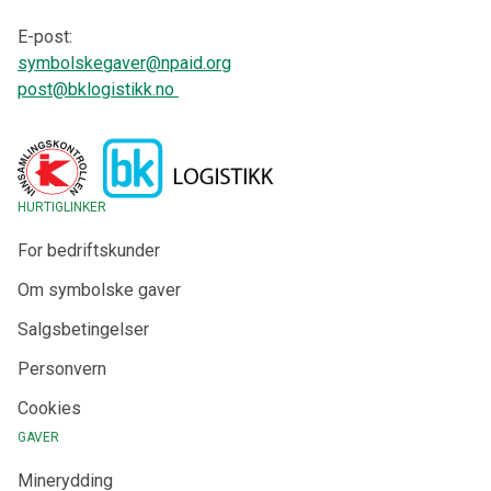
E-post:
symbolskegaver@npaid.org
post@bklogistikk.no
HURTIGLINKER
For bedriftskunder
Om symbolske gaver
Salgsbetingelser
Personvern
Cookies
GAVER
Minerydding