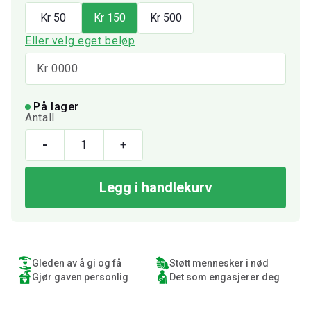
Kr 50
Kr 150
Kr 500
Eller velg eget beløp
På lager
Antall
Donasjon
-
+
antall
Legg i handlekurv
Gleden av å gi og få
Støtt mennesker i nød
Gjør gaven personlig
Det som engasjerer deg