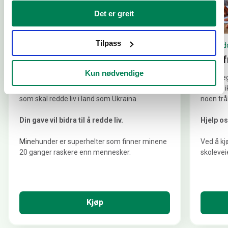
Det er greit
Tilpass
Minerydding
Mineryd
Tren en minehund
Minefr
Kun nødvendige
Minehunder gjør en livsviktig jobb i kampen for
Tenk deg
en minefri verden. Vi trener nå minehunder
Hvis de i
som skal redde liv i land som Ukraina.
noen trå
..
.
Din gave vil bidra til å redde liv.
Hjelp os
.
.
.
Min
ehunder er superhelter som finner minene
Ved å kj
20 ganger raskere enn mennesker.
skoleveie
Kjøp