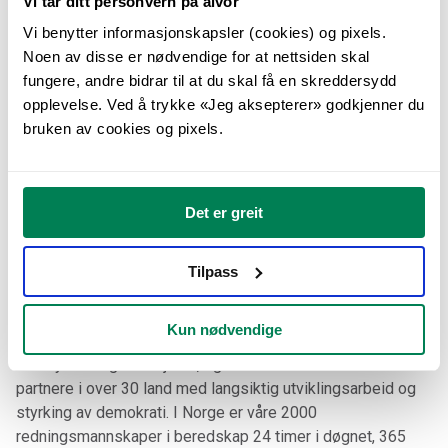
Vi tar ditt personvern på alvor
Trygg barndom
Vi benytter informasjonskapsler (cookies) og pixels.
Noen av disse er nødvendige for at nettsiden skal
Norsk Folkehjelp er på bakken der nøden er størst og
fungere, andre bidrar til at du skal få en skreddersydd
støtter lokale og akutte tiltak. Kjøper du dette produktet får
opplevelse. Ved å trykke «Jeg aksepterer» godkjenner du
du et symbolsk aksjebevis på at du er eier av
bruken av cookies og pixels.
Folkehjelpaksjen, et bevis på at du har investert i
mennesker som bygger opp sitt eget land, og håpet om en
bedre fremtid for alle.
Det er greit
Du bidrar til at vi eksempelvis kan rydde miner i Ukraina,
støtte lokalbefolkningen i Sudan og gi nødhjelp til familier i
Tilpass
Gaza. Sammen hjelper vi mennesker som befinner seg i
ekstremt sårbare situasjoner og områder. Norsk Folkehjelp
Kun nødvendige
er en av verdens ledende humanitære
minerydderorganisasjoner, og vi samarbeider med lokale
partnere i over 30 land med langsiktig utviklingsarbeid og
styrking av demokrati. I Norge er våre 2000
redningsmannskaper i beredskap 24 timer i døgnet, 365