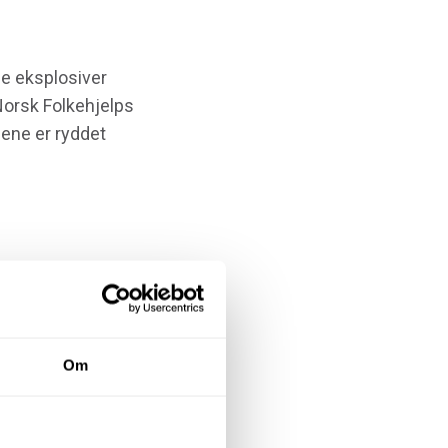
ge eksplosiver
 Norsk Folkehjelps
nene er ryddet
kk av ro og
llinger om
Om
n.