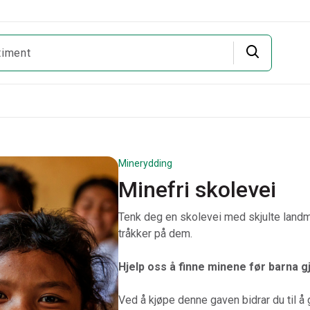
Minerydding
Minefri skolevei
Tenk deg en skolevei med skjulte landmine
tråkker på dem.
.
Hjelp oss å finne minene før barna gj
.
.
Ved å kjøpe denne gaven bidrar du til å g