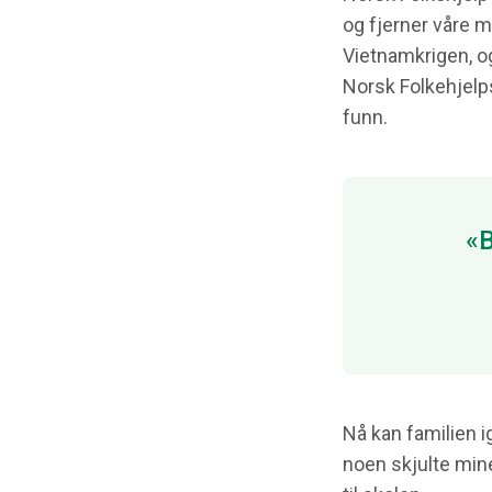
og fjerner våre m
Vietnamkrigen, og
Norsk Folkehjelp
funn.
«B
Nå kan familien i
noen skjulte mine