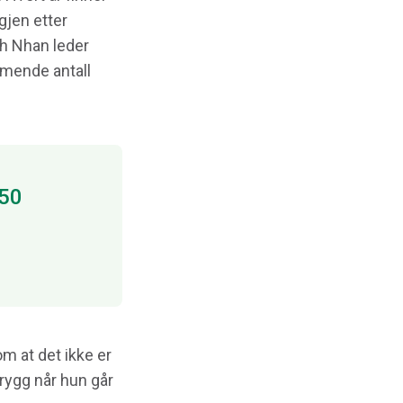
gjen etter
nh Nhan leder
mmende antall
 50
m at det ikke er
trygg når hun går