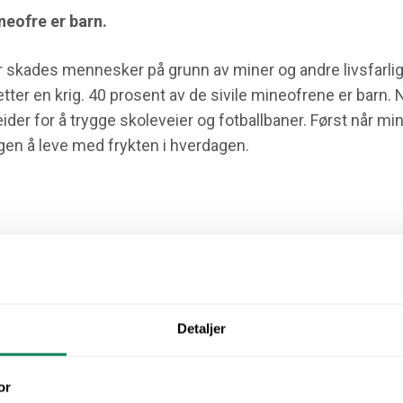
neofre er barn.
er skades mennesker på grunn av miner og andre livsfarli
etter en krig. 40 prosent av de sivile mineofrene er barn.
der for å trygge skoleveier og fotballbaner. Først når mi
gen å leve med frykten i hverdagen.
gt å gå til skolen for Nhung (13)
dsbyen A Dot, midt i Vietnam, får man umiddelbart et inntry
 forandres brått når man får høre historiene herfra. Forte
Detaljer
 levd tett på en 50 år gammel, livsfarlig trussel i bakke
or