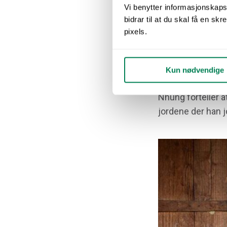
Vi benytter informasjonskapsl
bidrar til at du skal få en 
«Jeg v
pixels.
Kun nødvendige
Nhung forteller at
jordene der han j