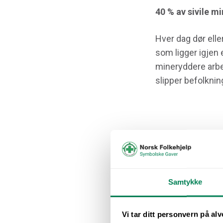
40 % av sivile mi
Hver dag dør ell
som ligger igjen 
mineryddere arbei
slipper befolknin
.
Endelig try
I den fattige lan
harmoni. Men, det
Samtykke
mennesker som har
Vi tar ditt personvern på alv