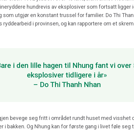
ineryddere hundrevis av eksplosiver som fortsatt ligger i
 som utgjør en konstant trussel for familier. Do Thi Tha
s ryddearbeid i provinsen, og kan rapportere om et skre
are i den lille hagen til Nhung fant vi over
eksplosiver tidligere i år»
– Do Thi Thanh Nhan
gjen bevege seg fritt i området rundt huset med visshet o
r i bakken. Og Nhung kan for første gang i livet føle seg 