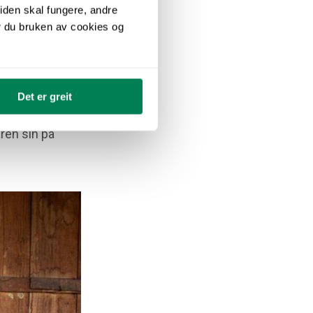
iden skal fungere, andre
r du bruken av cookies og
 gå ut»
Det er greit
aren sin på