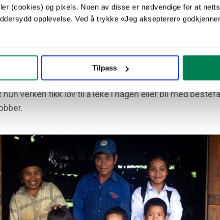
er (cookies) og pixels. Noen av disse er nødvendige for at netts
skreddersydd opplevelse. Ved å trykke «Jeg aksepterer» godkjenne
ar redd før, og det var ofte jeg ikke turte å
– Nhung (13)
Tilpass
 hun verken fikk lov til å leke i hagen eller bli med bestef
obber.